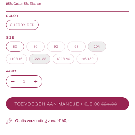
95% Cotton 5% Elastan
COLOR
CHERRY RED
SIZE
80
86
92
98
104
110/116
122/128
134/140
146/152
AANTAL
Aantal
Aantal
Aantal
verlagen
verhogen
TOEVOEGEN AAN MANDJE
€10,00
€24,99
Gratis verzending vanaf € 40,-