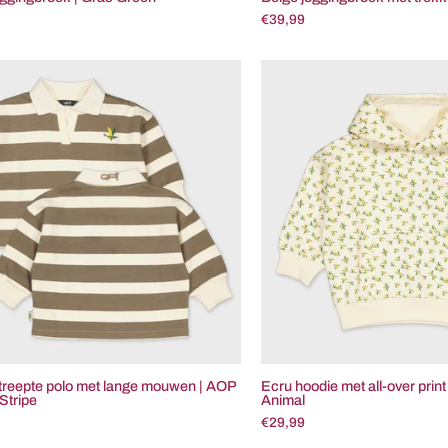
€39,99
Bruin
Ecru
gestreepte
hood
polo
met
met
all-
lange
over
mouwen
print
|
|
AOP
AOP
Off
Whit
White
Anim
Stripe
treepte polo met lange mouwen | AOP
Ecru hoodie met all-over prin
Stripe
Animal
€29,99