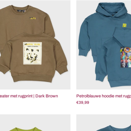
Taupe
Petr
sweater
hood
met
met
rugprint
rugpr
|
|
Dark
Petr
Brown
ater met rugprint | Dark Brown
Petrolblauwe hoodie met rugpr
€39,99
Limoengroene
Petr
sweater
swea