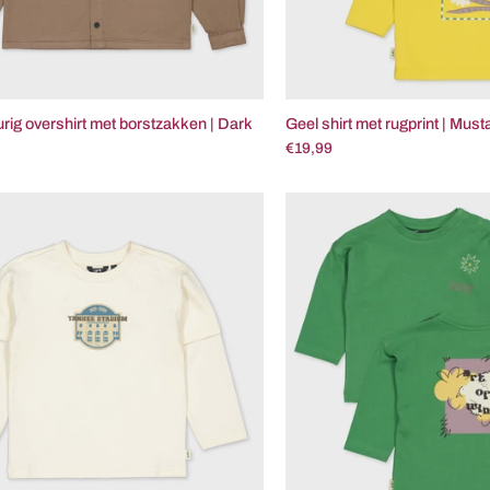
rig overshirt met borstzakken | Dark
Geel shirt met rugprint | Must
€19,99
Crèmekleurige
Gro
longsleeve
shirt
met
met
borstprint
graf
|
print
Off
|
White
Gras
Gre