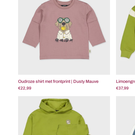
met
frontprint
|
Dusty
Mauve
Oudroze shirt met frontprint | Dusty Mauve
Limoengro
€22,99
€37,99
Limoengroene
hoodie
met
rugprint
|