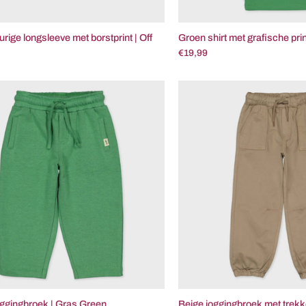
rige longsleeve met borstprint | Off
Groen shirt met grafische pri
€19,99
Groene
Beig
joggingbroek
jogg
|
met
Gras
trek
Green
|
Dark
Bro
ggingbroek | Gras Green
Beige joggingbroek met trek