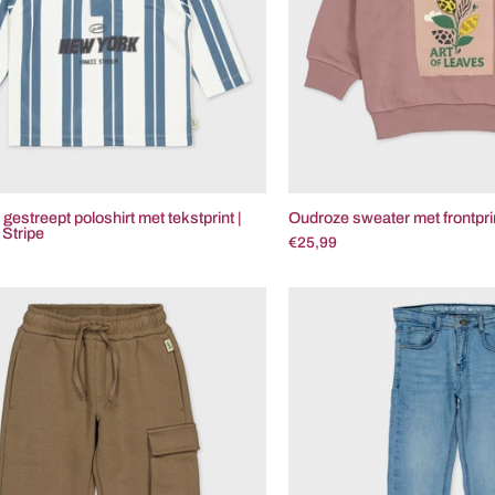
tekstprint
Dust
|
Mau
AOP
Blue
Stripe
gestreept poloshirt met tekstprint |
Oudroze sweater met frontpri
Stripe
€25,99
Taupe
Jean
cargobroek
|
|
Mid
Dark
Blue
Brown
Den