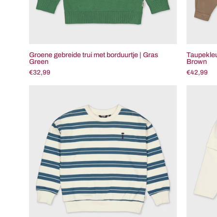
Groene gebreide trui met borduurtje | Gras
Taupekleu
Green
Brown
€32,99
€42,99
Crèmekleurige
sweater
met
blauwe
strepen
|
AOP
Blue
Stripe