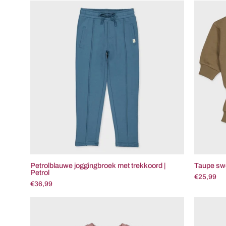
Petrolblauwe
joggingbroek
met
trekkoord
|
Petrol
Petrolblauwe joggingbroek met trekkoord |
Taupe swe
Petrol
€25,99
€36,99
Oudroze
shirt