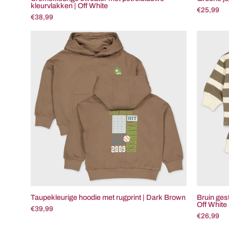
kleurvlakken | Off White
€25,99
€38,99
Taupekleurige
hoodie
met
rugprint
|
Dark
Brown
Taupekleurige hoodie met rugprint | Dark Brown
Bruin ges
Off White 
€39,99
€26,99