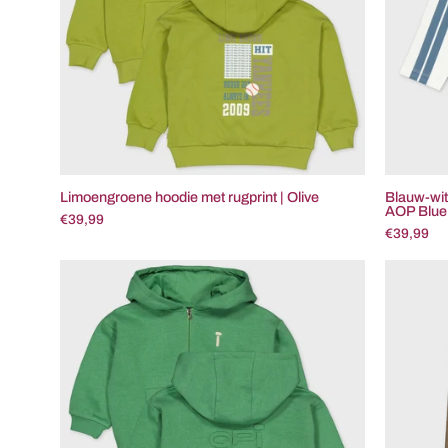
Olive
Limoengroene hoodie met rugprint | Olive
Blauw-wit 
AOP Blue 
€39,99
€39,99
Groen
vest
met
capuchon
|
Gras
Green