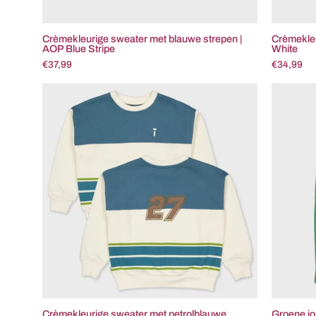
Crèmekleurige sweater met blauwe strepen |
Crèmekleu
AOP Blue Stripe
White
€37,99
€34,99
Crèmekleurige
sweater
met
petrolblauwe
kleurvlakken
|
Off
White
Crèmekleurige sweater met petrolblauwe
Groene jo