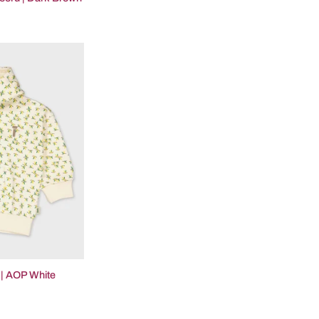
ie
e
al
t | AOP White